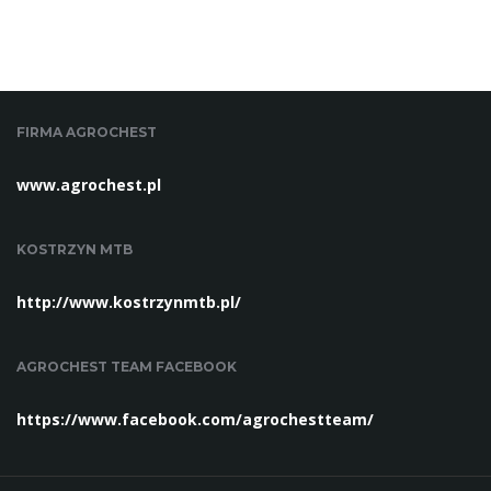
ą
c
FIRMA AGROCHEST
www.agrochest.pl
z
KOSTRZYN MTB
http://www.kostrzynmtb.pl/
n
AGROCHEST TEAM FACEBOOK
a
https://www.facebook.com/agrochestteam/