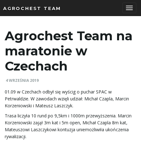
AGROCHEST TEAM
P
Agrochest Team na
r
maratonie w
Czechach
z
4 WRZEŚNIA 2019
01.09 w Czechach odbył się wyścig o puchar SPAC w
Petrwaldzie. W zawodach wzięli udział: Michał Czapla, Marcin
e
Korzeniowski i Mateusz Laszczyk.
Trasa liczyła 10 rund po 9,5km i 1000m przewyższenia. Marcin
Korzeniowski zajął 3m kat i 5m open, Michał Czapla 8m kat,
ł
Mateuszowi Laszczykowi kontuzja uniemożliwiła ukończenia
rywalizacji.