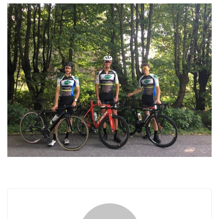
ą
c
z
n
a