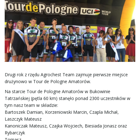
ą
c
z
Drugi rok z rzędu Agrochest Team zajmuje pierwsze miejsce
drużynowo w Tour de Pologne Amatorów.
n
Na starcie Tour de Pologne Amatorów w Bukowinie
Tatrzańskiej (pętla 60 km) stanęło ponad 2300 uczestników w
tym nasz team w składzie:
Bartoszek Damian, Korzeniowski Marcin, Czapla Michał,
a
Laszczyk Mateusz
Kanoniczak Mateusz, Czajka Wojciech, Biesiada Jonasz oraz
Rybarczyk
Tomasz .