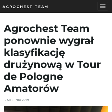
AGROCHEST TEAM
P
Agrochest Team
r
ponownie wygrał
klasyfikację
z
drużynową w Tour
de Pologne
e
Amatorów
ł
9 SIERPNIA 2019