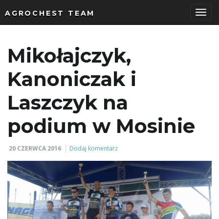
AGROCHEST TEAM
P
Mikołajczyk,
r
Kanoniczak i
Laszczyk na
z
podium w Mosinie
20 CZERWCA 2016
Dodaj komentarz
e
ł