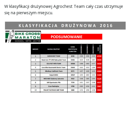
w
W klasyfikacji drużynowej Agrochest Team cały czas utrzymuje
się na pierwszym miejscu.
i
g
a
c
j