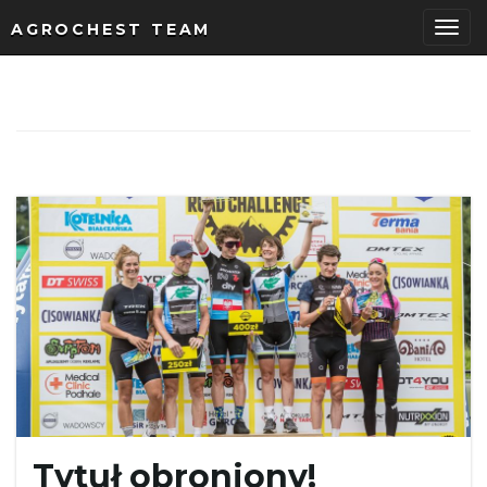
AGROCHEST TEAM
P
r
z
e
ł
Tytuł obroniony!