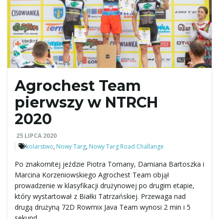
w
i
Agrochest Team
g
pierwszy w NTRCH
2020
a
25 LIPCA 2020
kolarstwo
,
Nowy Targ
,
Nowy Targ Road Challange
Po znakomitej jeździe Piotra Tomany, Damiana Bartoszka i
c
Marcina Korzeniowskiego Agrochest Team objął
prowadzenie w klasyfikacji drużynowej po drugim etapie,
który wystartował z Białki Tatrzańskiej. Przewaga nad
drugą drużyną 72D Rowmix Java Team wynosi 2 min i 5
j
sekund.