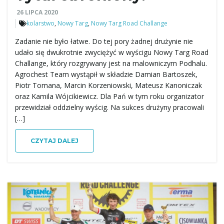
26 LIPCA 2020
ą
kolarstwo
,
Nowy Targ
,
Nowy Targ Road Challange
Zadanie nie było łatwe. Do tej pory żadnej drużynie nie
udało się dwukrotnie zwyciężyć w wyścigu Nowy Targ Road
c
Challange, który rozgrywany jest na malowniczym Podhalu.
Agrochest Team wystąpił w składzie Damian Bartoszek,
Piotr Tomana, Marcin Korzeniowski, Mateusz Kanoniczak
oraz Kamila Wójcikiewicz. Dla Pań w tym roku organizator
z
przewidział oddzielny wyścig. Na sukces drużyny pracowali
[…]
CZYTAJ DALEJ
n
a