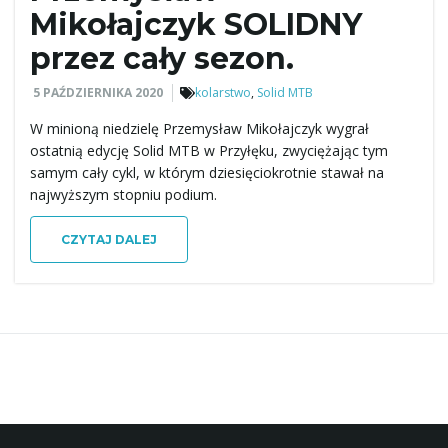
Mikołajczyk SOLIDNY
ą
przez cały sezon.
5 PAŹDZIERNIKA 2020
kolarstwo
,
Solid MTB
c
W minioną niedzielę Przemysław Mikołajczyk wygrał
ostatnią edycję Solid MTB w Przyłęku, zwyciężając tym
samym cały cykl, w którym dziesięciokrotnie stawał na
najwyższym stopniu podium.
z
CZYTAJ DALEJ
n
a