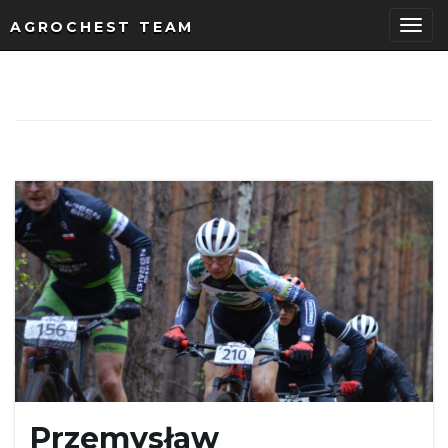
AGROCHEST TEAM
P
r
z
e
ł
Przemysław