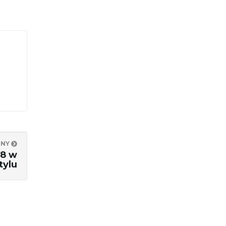
PNY
18 w
tylu