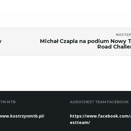
NASTĘ
w
Michał Czapla na podium Nowy 
Road Chall
YN MTB
AGROCHEST TEAM FACEBOOK
/www.kostrzynmtb.pl/
https://www.facebook.com/
estteam/