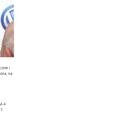
znie i
Góra, na
 M-4
17