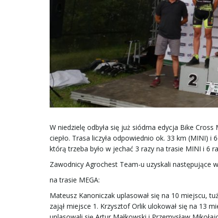
W niedzielę odbyła się już siódma edycja Bike Cros
ciepło. Trasa liczyła odpowiednio ok. 33 km (MINI) 
którą trzeba było w jechać 3 razy na trasie MINI i 6 
Zawodnicy Agrochest Team-u uzyskali następujące wy
na trasie MEGA:
Mateusz Kanoniczak uplasował się na 10 miejscu, tuż
zajął miejsce 1. Krzysztof Orlik ulokował się na 13 m
uplasowali się Artur Małkowski i Przemysław Mikołajc