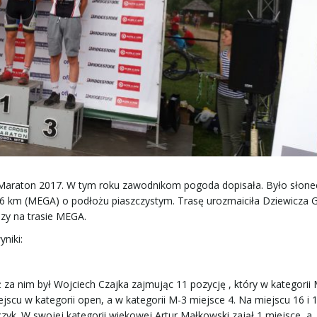
s Maraton 2017. W tym roku zawodnikom pogoda dopisała. Było słonec
i 66 km (MEGA) o podłożu piaszczystym. Trasę urozmaiciła Dziewicza 
razy na trasie MEGA.
niki:
 za nim był Wojciech Czajka zajmując 11 pozycję , który w kategorii
iejscu w kategorii open, a w kategorii M-3 miejsce 4. Na miejscu 16 i 
zyk. W swojej kategorii wiekowej Artur Małkowski zajął 1 miejsce, a