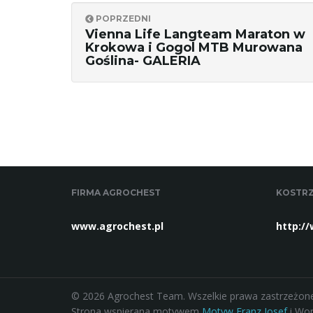
POPRZEDNI
Vienna Life Langteam Maraton w
Krokowa i Gogol MTB Murowana
Goślina- GALERIA
FIRMA AGROCHEST
KOSTRZ
www.agrochest.pl
http:/
© 2026 Agrochest Team. Wszelkie prawa zastrzeżone
Strona wspierana motywem
Motyw Franz Josef
i Wor