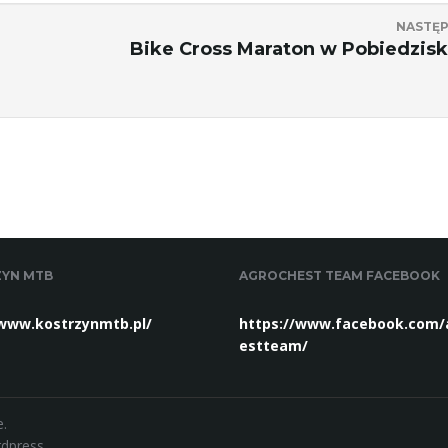
NASTĘ
Bike Cross Maraton w Pobiedzis
YN MTB
AGROCHEST TEAM FACEBOOK
/www.kostrzynmtb.pl/
https://www.facebook.com/
estteam/
.
dpress.