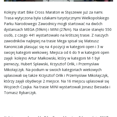
ą
Kolejny start Bike Cross Maraton w Stęszewie już za nami.
Trasa wytyczona była szlakami turystycznymi Wielkopolskiego
Parku Narodowego Zawodnicy mogli startować na dwóch
dystansach MEGA (59km) i MINI (27km). Na starcie stanęło 550
c
osób, z czego 441 wystartowało na krótszej trasie. Z naszych
zawodników najlepiej na trasie Mega spisał się Mateusz
Kanoniczak plasując się na 4 pozycji w kategorii open i 3 w
swojej kategorii wiekowej. Miejsca od 6 do 9 w kategorii open
z
zajęli kolejno Artur Małkowski, który w kategorii M-1 był
pierwszy, Hubert Spławski, Krzysztof Orlik, i Przemysław
Mikołajczyk. Na podium w swoich kategoriach wiekowych
uplasowali się także Krzysztof Orlik i Przemysław Mikołajczyk,
n
którzy zajęli obydwoje 2 miejsce. Na 16 miejscu uplasował się
Wojciech Czajka. Na trasie MINI wystartowali Jonasz Biesiada i
Tomasz Rybarczyk.
a