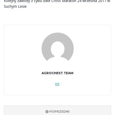
Kolejny zawody z cyklu Bike Cross Maraton 24 września 2017 w
w
Suchym Lesie
i
g
a
AGROCHEST TEAM
c
POPRZEDNI
j