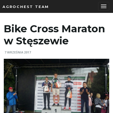
AGROCHEST TEAM
P
Bike Cross Maraton
r
w Stęszewie
7 WRZEŚNIA 2017
z
e
ł