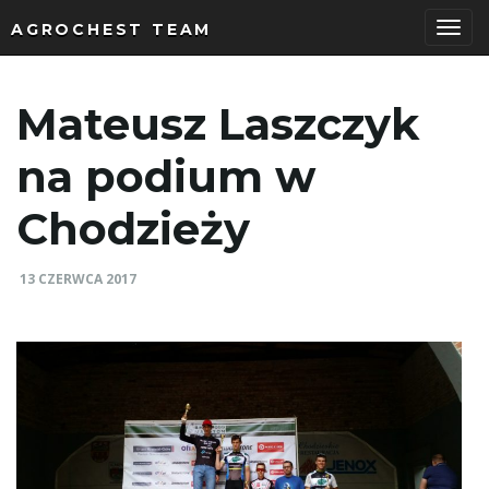
AGROCHEST TEAM
P
Mateusz Laszczyk
r
na podium w
Chodzieży
z
13 CZERWCA 2017
e
ł