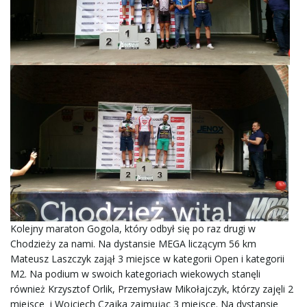
ą
c
z
n
Kolejny maraton Gogola, który odbył się po raz drugi w
Chodzieży za nami. Na dystansie MEGA liczącym 56 km
a
Mateusz Laszczyk zajął 3 miejsce w kategorii Open i kategorii
M2. Na podium w swoich kategoriach wiekowych stanęli
również Krzysztof Orlik, Przemysław Mikołajczyk, którzy zajęli 2
miejsce i Wojciech Czajka zajmując 3 miejsce. Na dystansie